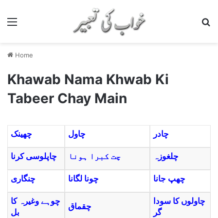
Menu
S
Home
Khawab Nama Khwab Ki
Tabeer Chay Main
چادر
چاول
چھینک
چلغوزہ
چت کبرا ہونا
چاپلوسی کرنا
چھپ جانا
چونا لگانا
چنگاری
چاولوں کا سودا
چوہے وغیرہ کا
چقماق
گر
بل