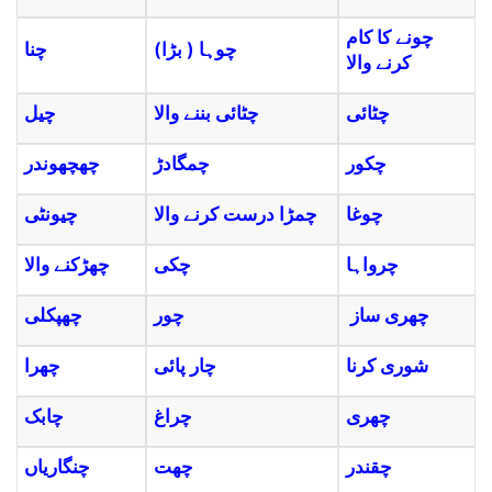
چونے کا کام
(چوہا ( بڑا
چنا
کرنے والا
چٹائی
چٹائی بننے والا
چیل
چکور
چمگادڑ
چھچھوندر
چوغا
چمڑا درست کرنے والا
چیونٹی
چرواہا
چکی
چھڑکنے والا
چھری ساز
چور
چھپکلی
شوری کرنا
چار پائی
چھرا
چھری
چراغ
چابک
چقندر
چھت
چنگاریاں