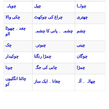
چولہا
چپل
چوپایہ
چھتری
چراغ کی چوکھٹ
چکی والا
چغد ۔ چھوٹا
چشم
چشمہ ۔ پانی کا چشمہ
الو
چینی
چبوترہ
چک
چوگان
چمڑا رنگنا
چوکیدار
چمڑا
چابی کی جگہ
چونا
چاٹنا انگلیوں
چھالہ ۔ آلہ
چغانا ۔ ایک ساز
کو