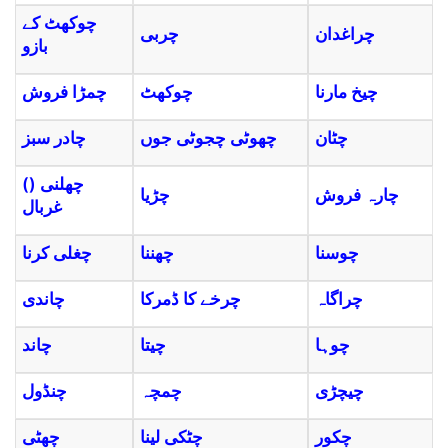
چوکھٹ کے
چراغدان
چربی
بازو
چیخ مارنا
چوکھٹ
چمڑا فروش
چٹان
چھوٹی چجوٹی جوں
چادر سبز
(چھلنی (
چارہ فروش
چڑیا
غربال
چوسنا
چھننا
چغلی کرنا
چراگاہ
چرخے کا ڈمرکا
چاندی
چوہا
چیتا
چاند
چیچڑی
چمچہ
چنڈول
چکور
چٹکی لینا
چھٹی