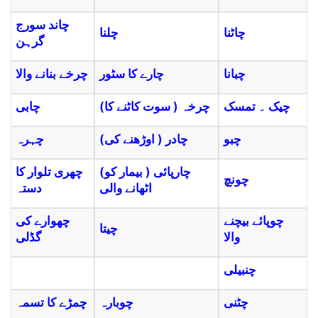
چاند سورج
چاٹنا
چلنا
گرہن
چبانا
چارے کا سٹور
چرخے بنانے والا
چیک ۔ تمسک
(چرخہ ( سوت کاٹنے کا
چابی
چبو
(چادر ( اوڑھنے کی
چہرہ
(چارپائی ( بیمار کو
چھری تلوار کا
چونچ
اٹھانے والی
دستہ
چوپائے بیچنے
چھوارے کی
چیتا
والا
گڈلی
چنبیلی
چٹنی
چوبارہ
چمڑے کا تسمہ