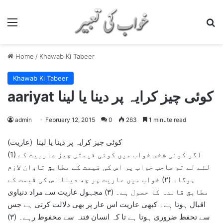
Menu
S
Home
/
Khawab Ki Tabeer
Khawab Ki Tabeer
aariyat کوئی چیز کرایہ پر دینا یا لینا
admin
February 12, 2015
0
263
1 minute read
کوئی چیز کرایہ پر دینا یا لینا (عاریت)
(1) اگر کوئی شخص خواب میں کوئی قیمتی چیز عاربیت کے
لئے لے تو صاحب خواب پر اس کی قیمت کے مطابق تاوان لازم
ہوگا۔ (۲) خواب میں عاریت پر چھ دینا اس کی قیمت کے
مطابق قاندہ کا حصول ہے۔ (۳) مجہول عاریت سے مراد دنیاوی
اقبال ہوتا ہے۔ کبھی عاریت اس عار پر بھی دلالت کرتی ہے جس
سے تحفظ ضروری ہوتا ہے تا کہ انسان فتنہ سے محفوظ رہے۔ (۳)