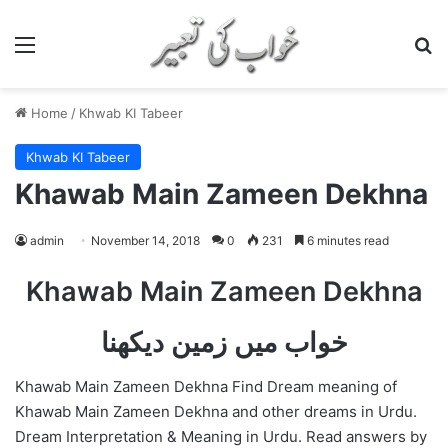
Menu
S
Home
/
Khwab KI Tabeer
Khwab KI Tabeer
Khawab Main Zameen Dekhna
admin
November 14, 2018
0
231
6 minutes read
Khawab Main Zameen Dekhna
خواب میں زمین دیکھنا
Khawab Main Zameen Dekhna Find Dream meaning of
Khawab Main Zameen Dekhna and other dreams in Urdu.
Dream Interpretation & Meaning in Urdu. Read answers by