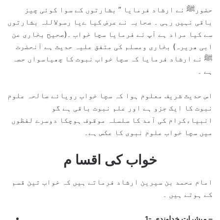
حضورﷺ نے ارشاد فرمایا ” بشارتوں کے سوا کوئی چیز
باقی نہیں رہی ۔ صحابہ نے عرض کیا ےیا رسولاللہ بشارتوں
سے کیا مراد ہے آپ نے فرمایا سچا خواب ۔(صحیح بخاری عن
ابی ھریرہ) بخاری ومسلم کی متفق علیہ حدیث ہے آنحضرت
ﷺ نے ارشاد فرمایا کہ سچا خواب نبوت کا چھیاسواں حصہ
ہے ۔
اس حدیث شریف معلوم ہوا کہ سچا خواب رویائے صالحہ علوم
نبوت کا ایک جزو ہے اور علم نبوت باقی ہے گو
انبیاءکرام کی آمد کا سلسلہ موقوف ہوچکا دوسرے لفظوں
میں سچا خواب علوم نبوی کا عکس ہے۔
خواب کی اقسا م
امام محمد بن سیرین ارشاد فرماتے ہیں کہ خواب تین قسم
کے ہوتے ہیں ۔
1- مبشرات خداوندی –