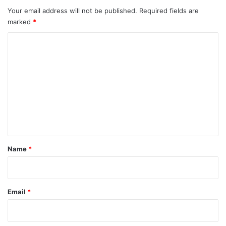
Your email address will not be published.
Required fields are
marked
*
C
o
m
m
e
n
t
*
Name
*
Email
*