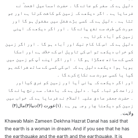
دلیل ہے کہ سفر کو جائے گا ۔ حضرت اسماعیل اشعت ؒ نے
فرمایا ہے ۔ اگر دیکھے کہ زمین کو کاشت کرتا ہے اور جو
تتا ہے ۔ دلیل ہے کہ کسی بڑے شغل میں مشغول ہو گا اور
عورت کی طرف سے نفع پائے گا ۔ اور اگر دیکھے کہ اپنی
زمین کو آباد کرتا ہے ۔
دلیل ہے کہ اس کا کام نیک اور آباد ہو گا ۔ اور اگر زمین
کو خراب دیکھے تو اس کی تاویل اس کے خلاف ہے اور اسکا
کسی کے ساتھ جھگڑا ہو گا ۔ اور اگر اپنے آپ کو زمین میں
بویا ہوا دیکھے دلیل ہے کہ اس کی کسی کے ساتھ شراکت ہو
گیا یا کسی عورت سے نکاح کرے گا ۔
اور اگر دیکھے کہ پانی آیا اور زمین کو غرق کیااور
زراعت کو تباہ کیا ۔ دلیل ہے کہ بادشاہ سے رنج پائے گا
۔ حضرت جعفر صادق علیہ السلام نے فرمایا ہے کہ خواب میں
زمین کو دیکھنا چار وجہ پر ہے ۔(۱)عورت (۲)دنیا(۳)مال(۴)
ولایت۔
Khawab Main Zameen Dekhna Hazrat Danal has said that
the earth is a woman in dream. And if you see that he has
the earthquake and the earth and the earthquake. It is