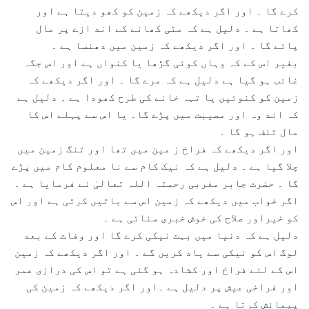
کرے گا ۔ اور اگر دیکھے کہ زمین کو کھو دیتا ہے اور
کھاتا ہے ۔ دلیل ہے کہ مٹی کھانے کے اند ازے پر مال
پائے گا ۔ اور اگر دیکھے کہ زمین میں دھنسا ہے ۔
بغیر اس کے کہ وہاں کوئی گڑھا یا کنواں ہے اور اس جگہ
غائب ہو گیا ہے دلیل ہے کہ مرے گا ۔ اور اگر دیکھے کہ
زمین کو کنوئیں یا تہہ خانے کی طرح کھودا ہے ۔ دلیل ہے
کہ اند وہ اور مصیبت میں پڑے گا۔ یا اس سے پہلے اس کا
مال تلف ہو گا ۔
اور اگر دیکھے کہ فراخ ز مین میں تھا اور تنگ زمین میں
چلا گیا ہے ۔ دلیل ہے کہ نیک کام سے نا معلوم کام میں پڑے
گا ۔ حضرت جابر مغربی رحمتہ اللہ تعالیٰ نے فرمایا ہے ۔
اگر خواب میں دیکھے کہ زمین اس سے باتیں کرتی ہے اور اس
کو خیراور صلاح کی خوش خبری سناتی ہے ۔
دلیل ہے کہ دنیا میں بہت نیکی کرے گا اور وفات کے بعد
لوگ اس کو نیکی سے یاد کریں گے ۔ اور اگر دیکھے کہ زمین
اس کے لئے فراخ اور کشادہ ہو گئی ہے تو اس کی درازی عمر
اور فراخی عیش پر دلیل ہے ۔اور اگر دیکھے کہ زمین کی
پیمائش کرتا ہے ۔