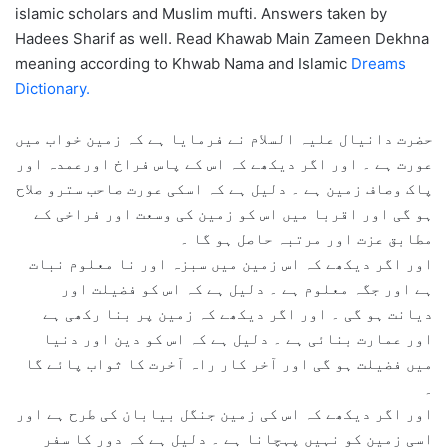
islamic scholars and Muslim mufti. Answers taken by
Hadees Sharif as well. Read Khawab Main Zameen Dekhna
meaning according to Khwab Nama and Islamic
Dreams
Dictionary.
حضرت دانیال علیہ السلام نے فرمایا ہے کہ زمین خواب میں
عورت ہے ۔ اور اگر دیکھے کہ اس کے پاس فراخ اورعمدہ اور
پاک وصاف زمین ہے ۔ دلیل ہے کہ اسکی عورت صاحب سترو صلاح
ہو گی اور اقربا میں اس کو زمین کی وسعت اور فراخی کے
مطابق عزت اور مرتبہ حاصل ہو گا ۔
اور اگر دیکھے کہ اس زمین میں سبزہ اور نا معلوم نبات
ہے اور جگہ معلوم ہے ۔ دلیل ہے کہ اس کو فضیلت اور
دیانت ہو گی ۔ اور اگر دیکھے کہ زمین پر بنا رکھی ہے
اور عمارت بنائی ہے ۔ دلیل ہے کہ اس کو دین اور دنیا
میں فضیلت ہو گی اور آخر کار راہ آخرت کا ثواب پائے گا
۔
اور اگر دیکھے کہ اس کی زمین جنگل بیابان کی طرح ہے اور
اسی زمین کو نہیں پہچانا ہے ۔ دلیل ہے کہ دور کا سفر