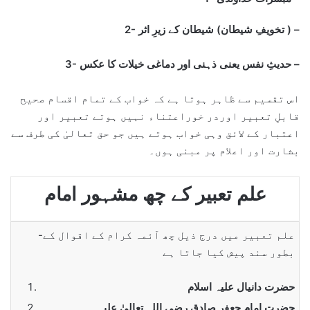
2- تخویفِ شیطان) شیطان کے زیرِ اثر ) –
3- حدیثِ نفس یعنی ذہنی اور دماغی خیلات کا عکس –
اس تقسیم سے ظاہر ہوتا ہے کہ خواب کے تمام اقسام صحیح
قابلِ تعبیر اوردر خوراعتناء نہیں ہوتے تعبیر اور
اعتبار کے لائق وہی خواب ہوتے ہیں جو حق تعالیٰ کی طرف سے
بشارت اور اعلام پر مبنی ہوں۔
علم تعبیر کے چھ مشہور امام
-علم تعبیر میں درج ذیل چھ آئمہ کرام کے اقوال کے
بطور سند پیش کیا جاتا ہے
حضرت دانیال علیہ اسلام
حضرت امام جعفر صادق رضی اللہ تعالیٰ علیہ