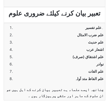
تعبیر بیان کرنے کیلئے ضروری علوم
۔
علم تفسیر
علم ضرب الامثال
علم حدیث
اشعار عرب
علم اشتقاق (صرف)
نوادر
علم الغات
علم الفاظ متد اَولہ
چنانچہ ایسے علماء ہے تعبیر بیان کرنے کے اہل ہیں جو
ان علوم کے ماہر اور متقی پرہیزگار ہوں ۔