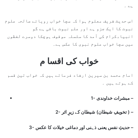
ہے ۔
اس حدیث شریف معلوم ہوا کہ سچا خواب رویائے صالحہ علوم
نبوت کا ایک جزو ہے اور علم نبوت باقی ہے گو
انبیاءکرام کی آمد کا سلسلہ موقوف ہوچکا دوسرے لفظوں
میں سچا خواب علوم نبوی کا عکس ہے۔
خواب کی اقسا م
امام محمد بن سیرین ارشاد فرماتے ہیں کہ خواب تین قسم
کے ہوتے ہیں ۔
1- مبشرات خداوندی –
2- تخویفِ شیطان) شیطان کے زیرِ اثر ) –
3- حدیثِ نفس یعنی ذہنی اور دماغی خیلات کا عکس –