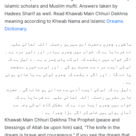
islamic scholars and Muslim mufti. Answers taken by
Hadees Sharif as well. Read Khawab Main Chhuri Dekhna
meaning according to Khwab Nama and Islamic
Dreams
Dictionary.
ساطور، چھری ،حضرت ابن سیرین رحمتہ اللہ تعالیٰ علیہ
نے فرمایا ہے کہ خواب میں چھری بہادر اور دلیر مرد ہے ۔
اگر خواب میں دیکھے کہ اس کے پاس چھر ی ہے ۔ د لیل ہے کہ
اس کی ایسے مر د سے صحبت ہو گی ۔ اور اس سے خیرو منفعت
پا ئے گا ۔ اور اگر د یکھے کہ چھری ٹوٹی ہے یا ضائع ہوئی
ہے ۔
دلیل ہے کہ اس کی ایسے آدمی سے جدائی ہو جائے گی ۔ حضرت
جابر مغربی رحمتہ اللہ تعالیٰ علیہ نے فرمایا ہے کہ
خواب میں چھری ایسا مرد ہے کہ مشکل کام اس کی وجہ سے
آسان ہوتی ہیں خاص کر اگر بڑا چھرا ہے ۔
Khawab Main Chhuri Dekhna The Prophet (peace and
blessings of Allah be upon him) said, “The knife in the
dream is brave and courageous.” If you see the dream that