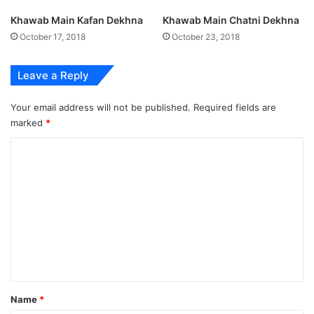
Khawab Main Kafan Dekhna
Khawab Main Chatni Dekhna
October 17, 2018
October 23, 2018
Leave a Reply
Your email address will not be published.
Required fields are
marked
*
C
o
m
m
e
n
t
*
Name
*