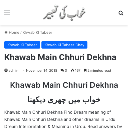
Menu
S
Home
/
Khwab KI Tabeer
Khwab KI Tabeer
Khwab Ki Tabeer Chay
Khawab Main Chhuri Dekhna
admin
November 14, 2018
0
167
2 minutes read
Khawab Main Chhuri Dekhna
خواب میں چھری دیکھنا
Khawab Main Chhuri Dekhna Find Dream meaning of
Khawab Main Chhuri Dekhna and other dreams in Urdu.
Dream Interpretation & Meaning in Urdu. Read answers by