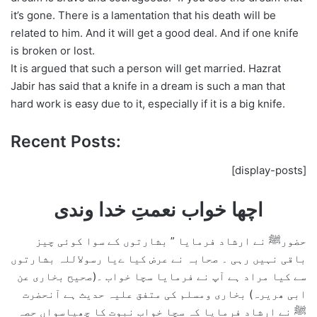
it’s gone. There is a lamentation that his death will be
related to him. And it will get a good deal. And if one knife
is broken or lost.
It is argued that such a person will get married. Hazrat
Jabir has said that a knife in a dream is such a man that
hard work is easy due to it, especially if it is a big knife.
Recent Posts:
[display-posts]
اچھا خواب نعمتِ خدا وندی
حضورﷺ نے ارشاد فرمایا ” بشارتوں کے سوا کوئی چیز
باقی نہیں رہی ۔ صحابہ نے عرض کیا ےیا رسولاللہ بشارتوں
سے کیا مراد ہے آپ نے فرمایا سچا خواب ۔(صحیح بخاری عن
ابی ھریرہ) بخاری ومسلم کی متفق علیہ حدیث ہے آنحضرت
ﷺ نے ارشاد فرمایا کہ سچا خواب نبوت کا چھیاسواں حصہ